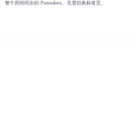
整个房间同步的 Pomodoro。无需切换标签页。
部分 02 — 实时专注
实时
Study Stream。
摄像头开启，麦克风关闭。一个房间里有多名学生
——与 Focusmate 学习有效的安静问责制相同，只是
永远在线。