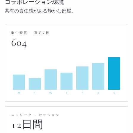
コラボレーション環境
共有の責任感がある静かな部屋。
集中時間 · 直近7日
604
M
T
W
T
F
S
S
ストリーク · セッション
12日間