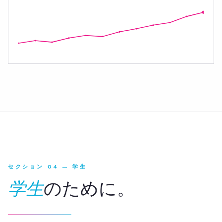
セクション 04 — 学生
学生
のために。