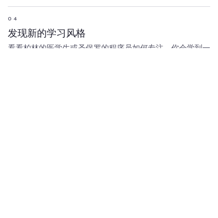
04
发现新的学习风格
看看柏林的医学生或圣保罗的程序员如何专注。你会学到一
些技巧。
跳进一个房间
第 02 节 — 为内向学习者打造