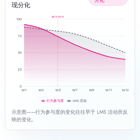
分化
现分化
最早信号
100
75
50
25
0
W1
W3
W5
W7
W9
W11
W13
行为参与度
LMS 活动
示意图——行为参与度的变化往往早于 LMS 活动所反
映的变化。