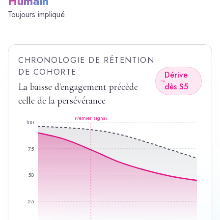
Humain
Toujours impliqué
CHRONOLOGIE DE RÉTENTION
DE COHORTE
Dérive
La baisse d'engagement précède
dès S5
celle de la persévérance
Premier signal
100
75
50
25