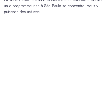
un.e programmeur.se à São Paulo se concentre. Vous y
puiserez des astuces.
Rejoindre une salle
SECTION 02 — CONÇU POUR LA
CONCENTRATION DES INTROVERTIS
Conçu pour la
concentration