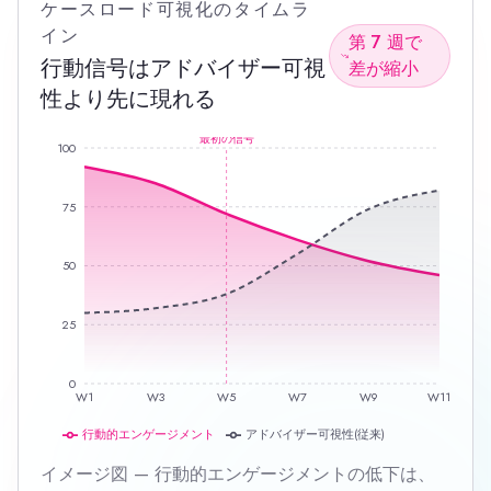
ケースロード可視化のタイムラ
イン
第 7 週で
行動信号はアドバイザー可視
差が縮小
性より先に現れる
最初の信号
100
75
50
25
0
W1
W3
W5
W7
W9
W11
行動的エンゲージメント
アドバイザー可視性(従来)
イメージ図 — 行動的エンゲージメントの低下は、