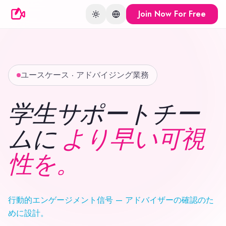
Join Now For Free
Toggle theme
Change language
ユースケース · アドバイジング業務
学生サポートチー
ムに
より早い可視
性を。
行動的エンゲージメント信号 — アドバイザーの確認のた
めに設計。