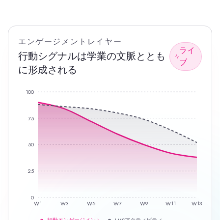
エンゲージメントレイヤー
ライ
行動シグナルは学業の文脈ととも
ブ
に形成される
100
75
50
25
0
W1
W3
W5
W7
W9
W11
W13