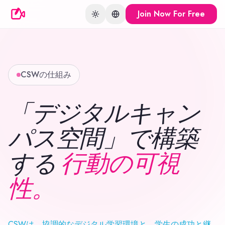
Join Now For Free
Toggle theme
Change language
CSWの仕組み
「デジタルキャン
パス空間」で構築
する
行動の可視
性。
CSWは、協調的なデジタル学習環境と、学生の成功と継