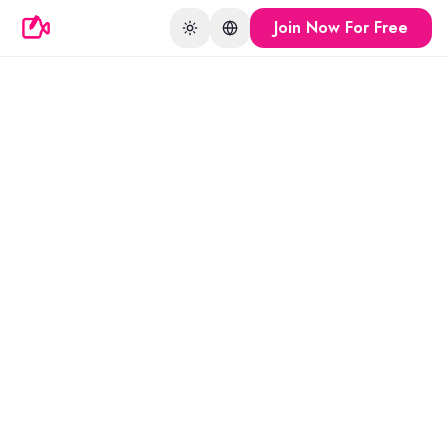
Join Now For Free
Toggle theme
Change language