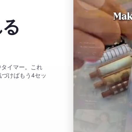
：
れる
中タイマー。これ
気づけばもう4セッ