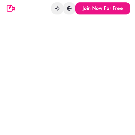
Join Now For Free
Toggle theme
Change language