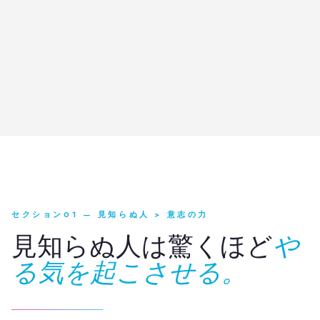
セクション01 — 見知らぬ人 > 意志の力
見知らぬ人は驚くほど
や
る気を起こさせる。