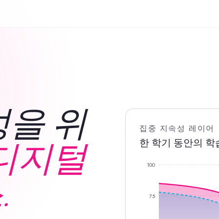
을 위
집중 지속성 레이어
한 학기 동안의 학
디지털
100
.
75