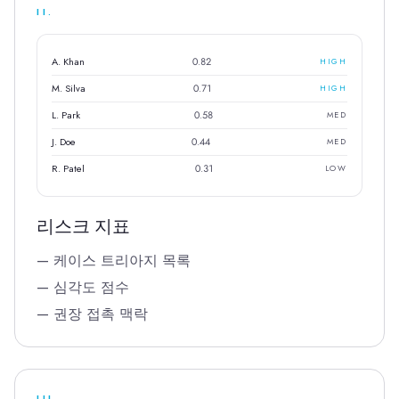
II.
A. Khan
0.82
HIGH
M. Silva
0.71
HIGH
L. Park
0.58
MED
J. Doe
0.44
MED
R. Patel
0.31
LOW
리스크 지표
—
케이스 트리아지 목록
—
심각도 점수
—
권장 접촉 맥락
III.