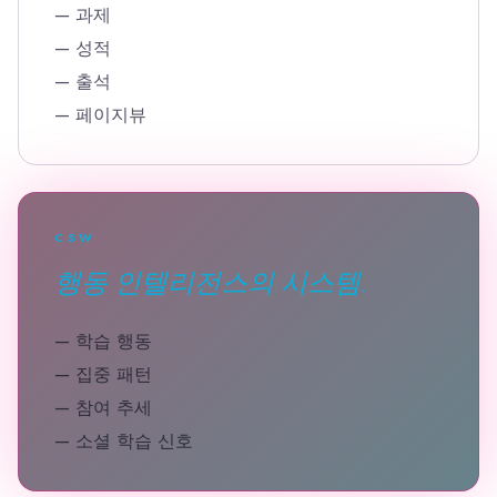
—
과제
—
성적
—
출석
—
페이지뷰
CSW
행동 인텔리전스의 시스템.
—
학습 행동
—
집중 패턴
—
참여 추세
—
소셜 학습 신호