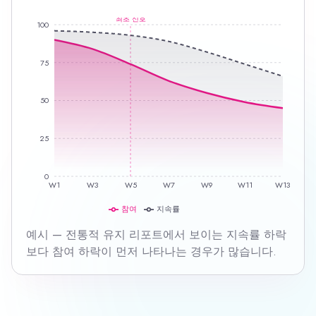
최초 신호
100
75
50
25
0
W1
W3
W5
W7
W9
W11
W13
참여
지속률
예시 — 전통적 유지 리포트에서 보이는 지속률 하락
보다 참여 하락이 먼저 나타나는 경우가 많습니다.