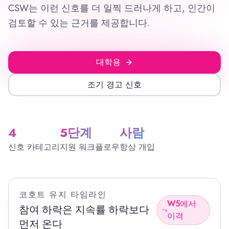
CSW는 이런 신호를 더 일찍 드러나게 하고, 인간이
검토할 수 있는 근거를 제공합니다.
대학용
조기 경고 신호
4
5단계
사람
신호 카테고리
지원 워크플로우
항상 개입
코호트 유지 타임라인
W5에서
참여 하락은 지속률 하락보다
이격
먼저 온다