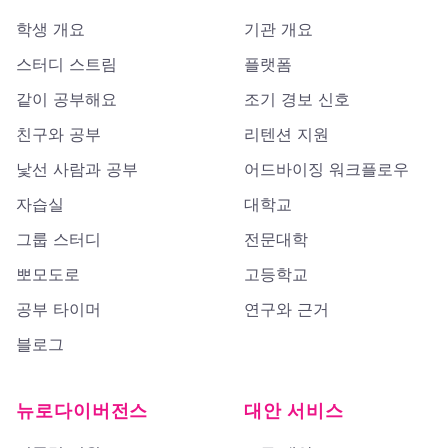
학생 개요
기관 개요
스터디 스트림
플랫폼
같이 공부해요
조기 경보 신호
친구와 공부
리텐션 지원
낯선 사람과 공부
어드바이징 워크플로우
자습실
대학교
그룹 스터디
전문대학
뽀모도로
고등학교
공부 타이머
연구와 근거
블로그
뉴로다이버전스
대안 서비스