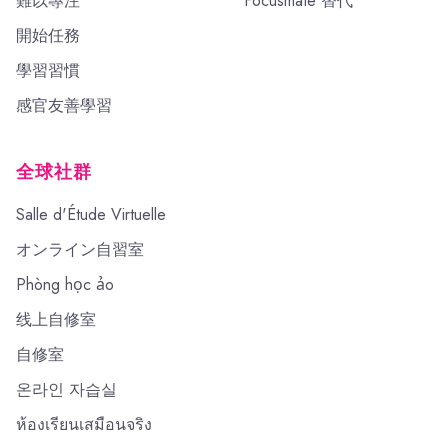
難以專注
Focusmate 替代
開始任務
學習習慣
感官友善學習
全球社群
Salle d'Étude Virtuelle
オンライン自習室
Phòng học ảo
线上自修室
自修室
온라인 자습실
ห้องเรียนเสมือนจริง