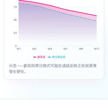
75
50
25
0
W1
W3
W5
W7
W9
W11
參與度
專注穩定度
示意——參與與專注模式可能在成績反映之前就逐漸
發生變化。