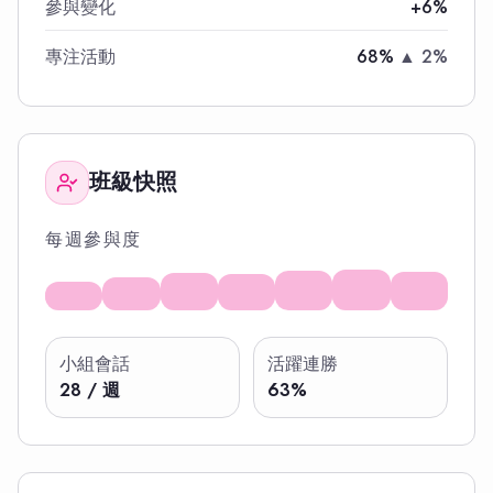
參與變化
+6%
專注活動
68%
▲ 2%
班級快照
每週參與度
小組會話
活躍連勝
28 / 週
63%