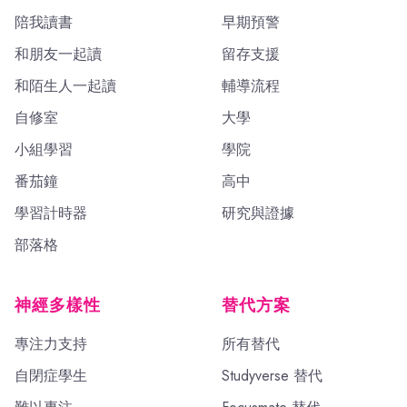
陪我讀書
早期預警
和朋友一起讀
留存支援
和陌生人一起讀
輔導流程
自修室
大學
小組學習
學院
番茄鐘
高中
學習計時器
研究與證據
部落格
神經多樣性
替代方案
專注力支持
所有替代
自閉症學生
Studyverse 替代