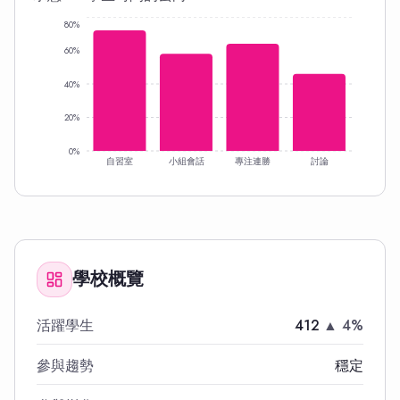
80%
60%
40%
20%
0%
自習室
小組會話
專注連勝
討論
學校概覽
活躍學生
412
▲ 4%
參與趨勢
穩定